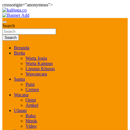
crossorigin="anonymous">
Skip
to
Bernilai dan Berbudaya
content
kalijaga.co
Search
Search
Beranda
Berita
Warta Jogja
Warta Kampus
Liputan Khusus
Wawancara
Sastra
Puisi
Cerpen
Wacana
Opini
Artikel
Ulasan
Buku
Musik
Video