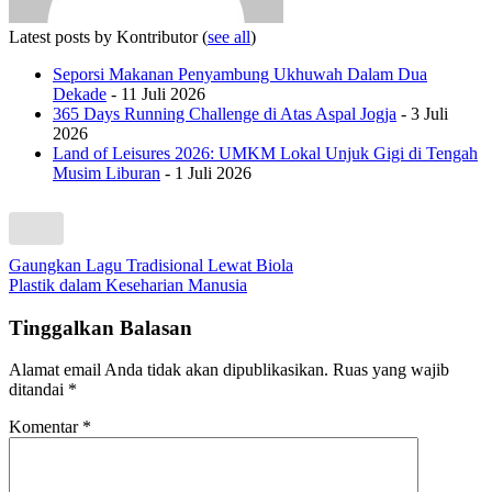
Latest posts by Kontributor
(
see all
)
Seporsi Makanan Penyambung Ukhuwah Dalam Dua
Dekade
- 11 Juli 2026
365 Days Running Challenge di Atas Aspal Jogja
- 3 Juli
2026
Land of Leisures 2026: UMKM Lokal Unjuk Gigi di Tengah
Musim Liburan
- 1 Juli 2026
Navigasi
Gaungkan Lagu Tradisional Lewat Biola
Plastik dalam Keseharian Manusia
pos
Tinggalkan Balasan
Alamat email Anda tidak akan dipublikasikan.
Ruas yang wajib
ditandai
*
Komentar
*