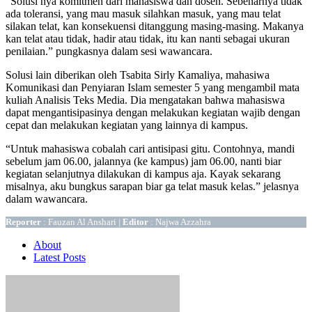
“Solusi nya komitmen dari mahasiswa dan dosen. Sebenarnya tidak
ada toleransi, yang mau masuk silahkan masuk, yang mau telat
silakan telat, kan konsekuensi ditanggung masing-masing. Makanya
kan telat atau tidak, hadir atau tidak, itu kan nanti sebagai ukuran
penilaian.” pungkasnya dalam sesi wawancara.
Solusi lain diberikan oleh Tsabita Sirly Kamaliya, mahasiwa
Komunikasi dan Penyiaran Islam semester 5 yang mengambil mata
kuliah Analisis Teks Media. Dia mengatakan bahwa mahasiswa
dapat mengantisipasinya dengan melakukan kegiatan wajib dengan
cepat dan melakukan kegiatan yang lainnya di kampus.
“Untuk mahasiswa cobalah cari antisipasi gitu. Contohnya, mandi
sebelum jam 06.00, jalannya (ke kampus) jam 06.00, nanti biar
kegiatan selanjutnya dilakukan di kampus aja. Kayak sekarang
misalnya, aku bungkus sarapan biar ga telat masuk kelas.” jelasnya
dalam wawancara.
Reporter
: Fauzan Al Anshari |
Editor
: Najwa Azzahra
About
Latest Posts