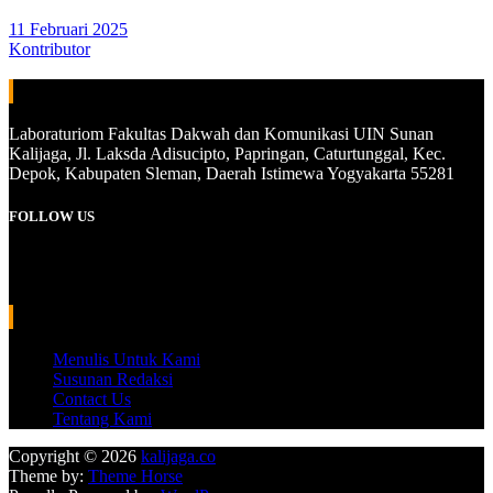
11 Februari 2025
Kontributor
ALAMAT
Laboraturiom Fakultas Dakwah dan Komunikasi UIN Sunan
Kalijaga, Jl. Laksda Adisucipto, Papringan, Caturtunggal, Kec.
Depok, Kabupaten Sleman, Daerah Istimewa Yogyakarta 55281
FOLLOW US
Instagram
YouTube
WhatsApp
INFORMASI
Menulis Untuk Kami
Susunan Redaksi
Contact Us
Tentang Kami
Copyright © 2026
kalijaga.co
Theme by:
Theme Horse