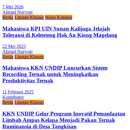
7 Mei 2026
Ahmad Nuryogi
Berita
Liputan Khusus
Warta Kampus
Mahasiswa KPI UIN Sunan Kalijaga Jelajah
Toleransi di Kelenteng Hok An Kiong Magelang
22 Mei 2025
Ahmad Nuryogi
Berita
Liputan Khusus
Mahasiswa KKN UNDIP Luncurkan Sistem
Recording Ternak untuk Meningkatkan
Produktivitas Ternak
11 Februari 2025
Kontributor
Berita
Liputan Khusus
KKN UNDIP Gelar Program Inovatif Pemanfaatan
Limbah Ampas Kelapa Menjadi Pakan Ternak
Ruminansia di Desa Tangkisan