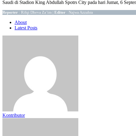
Saudi di Stadion King Abdullah Spotrs City pada hari Jumat, 6 Septe
Reporter
: Rifqi Dheva Za’im |
Editor
: Najwa Azzahra
About
Latest Posts
Kontributor