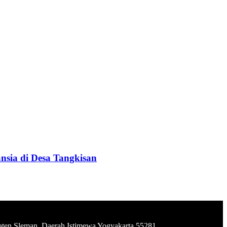
sia di Desa Tangkisan
aten Sleman, Daerah Istimewa Yogyakarta 55281