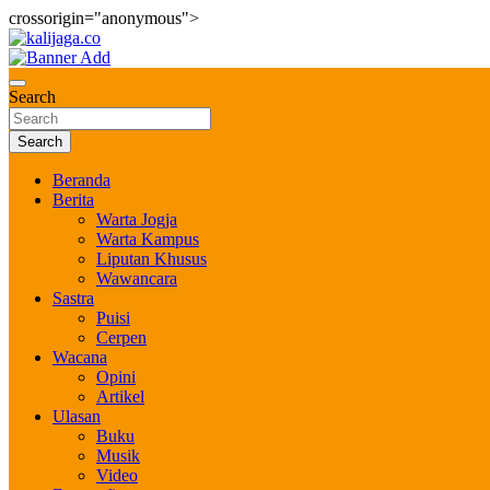
crossorigin="anonymous">
Skip
to
Bernilai dan Berbudaya
content
kalijaga.co
Search
Search
Beranda
Berita
Warta Jogja
Warta Kampus
Liputan Khusus
Wawancara
Sastra
Puisi
Cerpen
Wacana
Opini
Artikel
Ulasan
Buku
Musik
Video