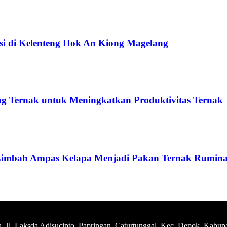
si di Kelenteng Hok An Kiong Magelang
 Ternak untuk Meningkatkan Produktivitas Ternak
imbah Ampas Kelapa Menjadi Pakan Ternak Ruminan
Jl. Laksda Adisucipto, Papringan, Caturtunggal, Kec. Depok, Kabup