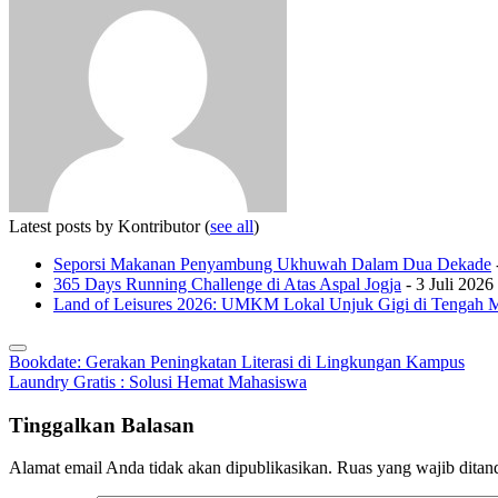
Latest posts by Kontributor
(
see all
)
Seporsi Makanan Penyambung Ukhuwah Dalam Dua Dekade
365 Days Running Challenge di Atas Aspal Jogja
- 3 Juli 2026
Land of Leisures 2026: UMKM Lokal Unjuk Gigi di Tengah 
Navigasi
Bookdate: Gerakan Peningkatan Literasi di Lingkungan Kampus
Laundry Gratis : Solusi Hemat Mahasiswa
pos
Tinggalkan Balasan
Alamat email Anda tidak akan dipublikasikan.
Ruas yang wajib ditan